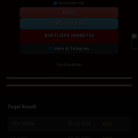
Remember Me
Masuk
Daftar Sekarang
BUKTI JEPE HARBET35
Main di Telegram
Desktop
Wap
Togel Result
TOTO WUHAN
09-08-2026
8360